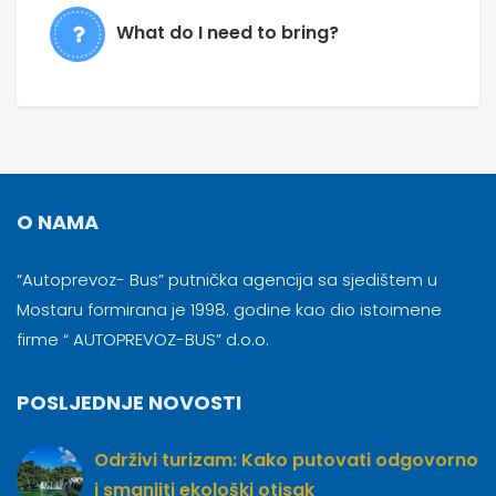
What do I need to bring?
O NAMA
“Autoprevoz- Bus” putnička agencija sa sjedištem u
Mostaru formirana je 1998. godine kao dio istoimene
firme “ AUTOPREVOZ-BUS” d.o.o.
POSLJEDNJE NOVOSTI
Održivi turizam: Kako putovati odgovorno
i smanjiti ekološki otisak