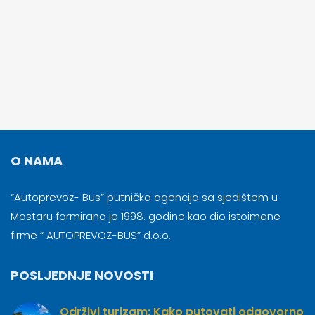
O NAMA
“Autoprevoz- Bus” putnička agencija sa sjedištem u
Mostaru formirana je 1998. godine kao dio istoimene
firme “ AUTOPREVOZ-BUS” d.o.o.
POSLJEDNJE NOVOSTI
Održivi turizam: Kako putovati odgovorno