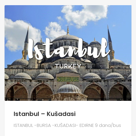
Istanbul – Kušadasi
ISTANBUL -BURSA -KUŠADASI- EDIRNE 9 dana/bus