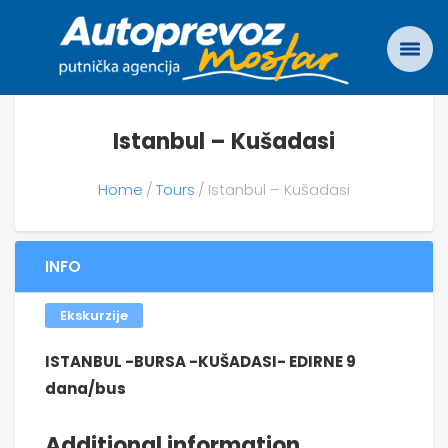
Istanbul – Kušadasi
Home
Tours
Istanbul – Kušadasi
INFO
Ekskurzije
ISTANBUL -BURSA -KUŠADASI- EDIRNE 9
dana/bus
Additional information