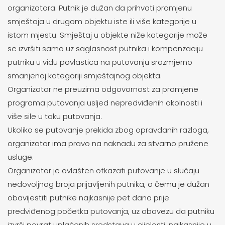
organizatora. Putnik je dužan da prihvati promjenu
smještaja u drugom objektu iste ili više kategorije u
istom mjestu. Smještaj u objekte niže kategorije može
se izvršiti samo uz saglasnost putnika i kompenzaciju
putniku u vidu povlastica na putovanju srazmjerno
smanjenoj kategoriji smještajnog objekta.
Organizator ne preuzima odgovornost za promjene
programa putovanja usljed nepredviđenih okolnosti i
više sile u toku putovanja.
Ukoliko se putovanje prekida zbog opravdanih razloga,
organizator ima pravo na naknadu za stvarno pružene
usluge.
Organizator je ovlašten otkazati putovanje u slučaju
nedovoljnog broja prijavljenih putnika, o čemu je dužan
obavijestiti putnike najkasnije pet dana prije
predviđenog početka putovanja, uz obavezu da putniku
izvrši povrat uplaćenih sredstava u cijelosti, najkasnije u