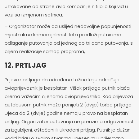
uzrokovane od strane avio kompanije niti bilo koji vid u
vezi sa izmjenom satnica,
– Organizator može da uslijed nedovoljne popunjenosti
mjesta ili ne komercijalnosti leta predloži putnicima
odlaganje putovanja od jednog do tri dana putovanja, s
ciljem realizacije samog programa,
12. PRTLJAG
Prijevoz prtljaga do određene težine koju određuje
avioprijevoznik je besplatan. Višak prtljaga putnik plaća
prema važećim cijenama avioprijevoznika. Kod prijevoza
autobusom putnik može ponijeti 2 (dvije) torbe prtljaga.
Djeca do 2 (dvije) godine nemaju pravo na besplatan
prtljag. Organizator putovanja ne preuzima odgovornost
za izgubljeni, oštećeni ili ukradeni prtljag. Putnik je dužan
voditi brigu o svojim stvarima unesenim u prijevozno