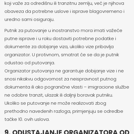
koji važe za odredišnu ili tranzitnu zemlju, već je njihova
obaveza da potrebne uslove i isprave blagovremeno i
uredno sami osiguraju.
Putnik za putovanje u inostranstvo mora imati važeće
putne isprave i u roku dostaviti potrebne podatke i
dokumente za dobijanje viza, ukoliko vize pribavlja
organizator. U protivnom, smatrat će se da je putnik
odustao od putovanja.
Organizator putovanja ne garantuje dobijanje vize i ne
snosi nikakvu odgovornost za neispravnost putnog
dokumenta ili ako pogranične vlasti – imigracione službe
ne odobre tranzit, ulazak ili daljnji boravak putniku.
Ukoliko se putovanje ne može realizovati zbog
prethodno navedenih razloga, primjenjuju se odredbe
tačke 10. ovih uslova.
9. ODUSTAJANJE ORGANIZATORA OD