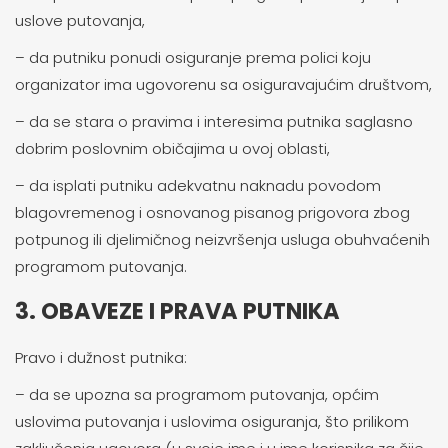
uslove putovanja,
– da putniku ponudi osiguranje prema polici koju
organizator ima ugovorenu sa osiguravajućim društvom,
– da se stara o pravima i interesima putnika saglasno
dobrim poslovnim običajima u ovoj oblasti,
– da isplati putniku adekvatnu naknadu povodom
blagovremenog i osnovanog pisanog prigovora zbog
potpunog ili djelimičnog neizvršenja usluga obuhvaćenih
programom putovanja.
3. OBAVEZE I PRAVA PUTNIKA
Pravo i dužnost putnika:
– da se upozna sa programom putovanja, općim
uslovima putovanja i uslovima osiguranja, što prilikom