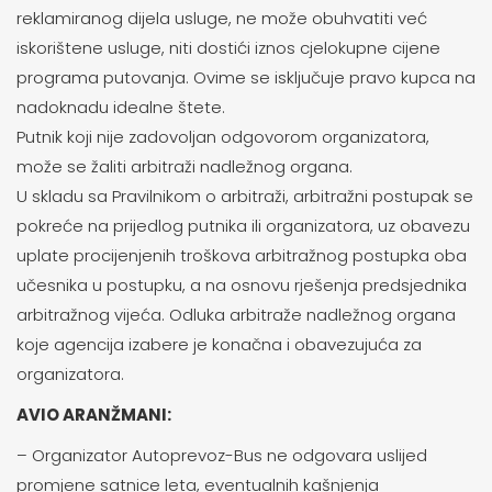
reklamiranog dijela usluge, ne može obuhvatiti već
iskorištene usluge, niti dostići iznos cjelokupne cijene
programa putovanja. Ovime se isključuje pravo kupca na
nadoknadu idealne štete.
Putnik koji nije zadovoljan odgovorom organizatora,
može se žaliti arbitraži nadležnog organa.
U skladu sa Pravilnikom o arbitraži, arbitražni postupak se
pokreće na prijedlog putnika ili organizatora, uz obavezu
uplate procijenjenih troškova arbitražnog postupka oba
učesnika u postupku, a na osnovu rješenja predsjednika
arbitražnog vijeća. Odluka arbitraže nadležnog organa
koje agencija izabere je konačna i obavezujuća za
organizatora.
AVIO ARANŽMANI:
– Organizator Autoprevoz-Bus ne odgovara uslijed
promjene satnice leta, eventualnih kašnjenja