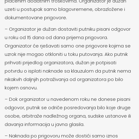
plaćenim dodatnim troškovima. Organizator je dužan
uzeti u postupak samo blagovremene, obrazložene i
dokumentovane prigovore.
– Organizator je dužan dostaviti putniku pisani odgovor
u roku od 15 dana od dana prijema prigovora.
Organizator će rješavati samo one prigovore kojima se
uzrok nije mogao otkloniti u toku putovanja. Ako putnik
prihvati prijedlog organizatora, dužan je potpisati
potvrdu o isplati naknade sa klauzulom da putnik nema
nikakvih daljnjih potraživanja od organizatora po bilo
kojem osnovu.
– Dok organizator u navedenom roku ne donese pisani
odgovor, putnik se odriče posredovanja bilo koje druge
osobe, arbitraže nadležnog organa, sudske ustanove ili
davanja informacija u javna glasila.
– Naknada po prigovoru može dostići samo iznos