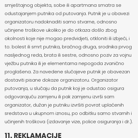
smještajnog objekta, sobe ili apartmana smatra se
odustajanjem putnika od putovanja. Putnik je u obavezi
organizatoru nadoknaditi samo stvarne, odnosno
učinjene troškove ukoliko je do otkaza došlo zbog
okolnosti koje nije mogao predvidjeti, otkloniti ili izbjeći, i
to: bolest ili smrt putnika, bračnog druga, srodnika prvog
nasljednog reda, brata ili sestre, odnosno poziv za vojnu
vježbu putnika ili je elementarna nepogoda zvanično
proglašena. Za navedene slučajeve putnik je obavezan
dostaviti pisane dokaze organizatoru. Organizator
putovanja, u slučaju da putnik koji je odustao osigura
odgovarajuću zamjenu ili pak zamjenu izvrši sam
organizator, dužan je putniku izvršiti povrat uplaćenih
sredstava u ukupnom iznosu, po odbitku samo stvarnih i
učinjenih troškova (izdavanje vize, police osiguranja i dr.).
11. REKLAMACIJE