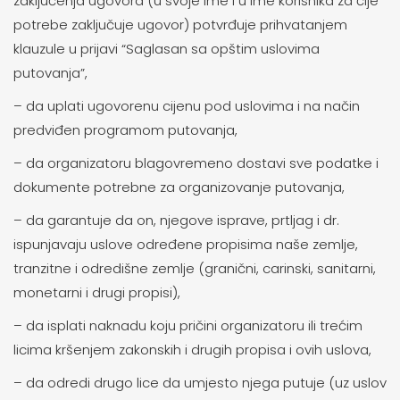
zaključenja ugovora (u svoje ime i u ime korisnika za čije
potrebe zaključuje ugovor) potvrđuje prihvatanjem
klauzule u prijavi “Saglasan sa opštim uslovima
putovanja”,
– da uplati ugovorenu cijenu pod uslovima i na način
predviđen programom putovanja,
– da organizatoru blagovremeno dostavi sve podatke i
dokumente potrebne za organizovanje putovanja,
– da garantuje da on, njegove isprave, prtljag i dr.
ispunjavaju uslove određene propisima naše zemlje,
tranzitne i odredišne zemlje (granični, carinski, sanitarni,
monetarni i drugi propisi),
– da isplati naknadu koju pričini organizatoru ili trećim
licima kršenjem zakonskih i drugih propisa i ovih uslova,
– da odredi drugo lice da umjesto njega putuje (uz uslov