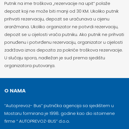
Putnik na ime troškova „rezervacije na upit“ polaže
depozit koji ne može biti manji od 30 KM. Ukoliko putnik
prihvati rezervaciju, depozit se uračunava u cijenu
aranžmana. Ukoliko organizator ne potvrdi rezervaciju,
depozit se u cijelosti vraća putniku. Ako putnik ne prihvati
ponuđenu i potvrđenu rezervaciju, organizator u cijelosti
zadržava iznos depozita za pokriće troškova rezervacije.
U slučaju spora, nadležan je sud prema sjedištu
organizatora putovanja.
O NAMA
“Autoprevoz- Bus” putnička agencija sa sjedištem u
Mostaru formirana je 1998. godine kao dio istoimene
firme “ AUTOPREVOZ-BUS” d.o.o.