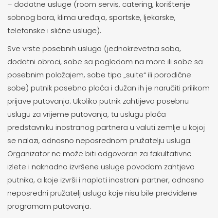
– dodatne usluge (room servis, catering, korištenje
sobnog bara, klima uređaja, sportske, ljekarske,
telefonske i slične usluge).
Sve vrste posebnih usluga (jednokrevetna soba,
dodatni obroci, sobe sa pogledom na more ili sobe sa
posebnim položajem, sobe tipa „suite“ ili porodične
sobe) putnik posebno plaća i dužan ih je naručiti prilikom
prijave putovanja. Ukoliko putnik zahtijeva posebnu
uslugu za vrijeme putovanja, tu uslugu plaća
predstavniku inostranog partnera u valuti zemlje u kojoj
se nalazi, odnosno neposrednom pružatelju usluga.
Organizator ne može biti odgovoran za fakultativne
izlete i naknadno izvršene usluge povodom zahtjeva
putnika, a koje izvrši i naplati inostrani partner, odnosno
neposredni pružatelj usluga koje nisu bile predviđene
programom putovanja.