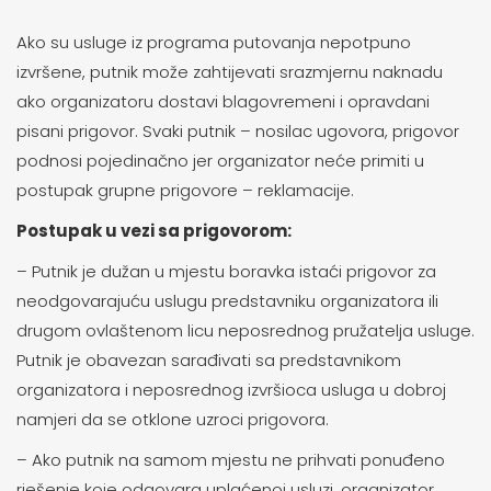
Ako su usluge iz programa putovanja nepotpuno
izvršene, putnik može zahtijevati srazmjernu naknadu
ako organizatoru dostavi blagovremeni i opravdani
pisani prigovor. Svaki putnik – nosilac ugovora, prigovor
podnosi pojedinačno jer organizator neće primiti u
postupak grupne prigovore – reklamacije.
Postupak u vezi sa prigovorom:
– Putnik je dužan u mjestu boravka istaći prigovor za
neodgovarajuću uslugu predstavniku organizatora ili
drugom ovlaštenom licu neposrednog pružatelja usluge.
Putnik je obavezan sarađivati sa predstavnikom
organizatora i neposrednog izvršioca usluga u dobroj
namjeri da se otklone uzroci prigovora.
– Ako putnik na samom mjestu ne prihvati ponuđeno
rješenje koje odgovara uplaćenoj usluzi, organizator