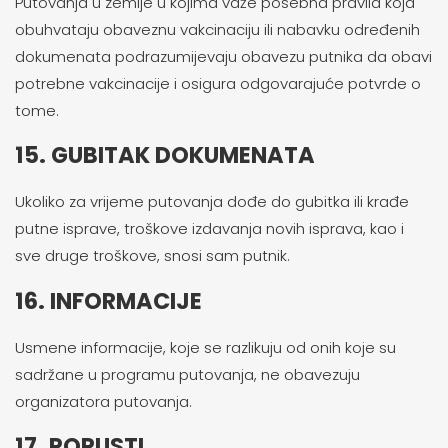
Putovanja u zemlje u kojima važe posebna pravila koja
obuhvataju obaveznu vakcinaciju ili nabavku određenih
dokumenata podrazumijevaju obavezu putnika da obavi
potrebne vakcinacije i osigura odgovarajuće potvrde o
tome.
15. GUBITAK DOKUMENATA
Ukoliko za vrijeme putovanja dođe do gubitka ili krađe
putne isprave, troškove izdavanja novih isprava, kao i
sve druge troškove, snosi sam putnik.
16. INFORMACIJE
Usmene informacije, koje se razlikuju od onih koje su
sadržane u programu putovanja, ne obavezuju
organizatora putovanja.
17. POPUSTI