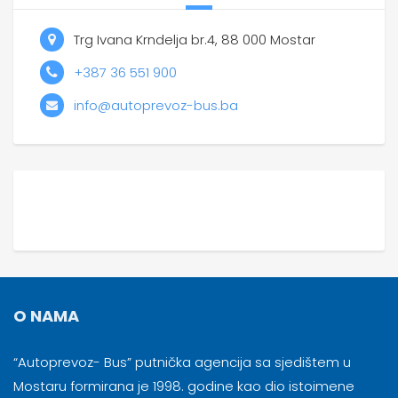
Trg Ivana Krndelja br.4, 88 000 Mostar
+387 36 551 900
info@autoprevoz-bus.ba
O NAMA
“Autoprevoz- Bus” putnička agencija sa sjedištem u
Mostaru formirana je 1998. godine kao dio istoimene