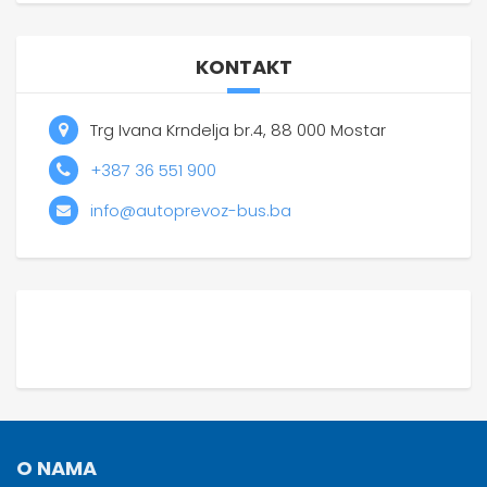
KONTAKT
Trg Ivana Krndelja br.4, 88 000 Mostar
+387 36 551 900
info@autoprevoz-bus.ba
O NAMA